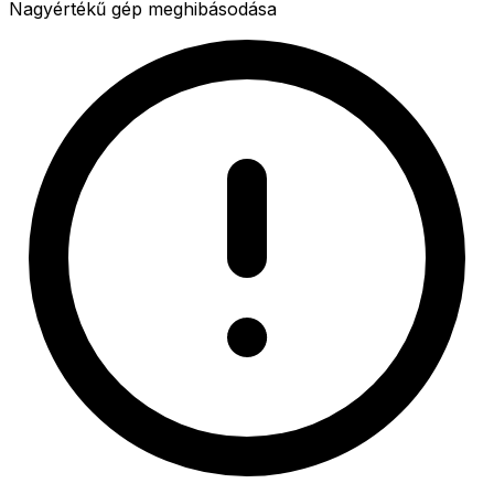
Nagyértékű gép meghibásodása