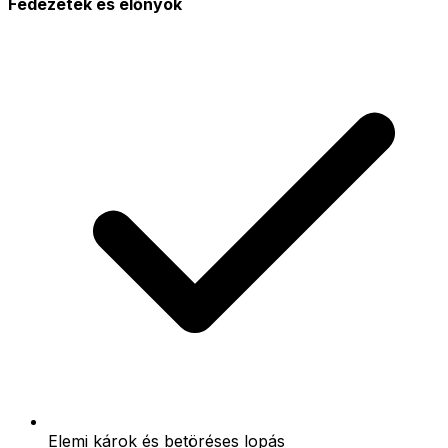
Fedezetek és előnyök
Elemi károk és betöréses lopás