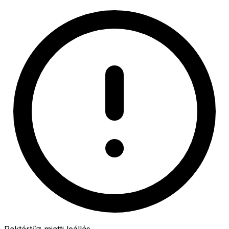
Raktártűz miatti leállás